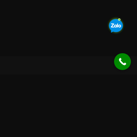
?>
#mu3viet-notice { position: fixed; bottom: 25px; right: 25px;
background: linear-gradient(135deg, #2b1f2f, #4e246d); color:
#ffffff; padding: 14px 20px; border-radius: 15px; box-shadow: 0
0 20px rgba(255, 215, 0, 0.6); font-family: "Roboto", sans-serif;
font-size: 15px; line-height: 1.5; z-index: 99999; animation:
fadeInUp 0.8s ease, glowBorder 3s linear infinite; border: 1px
solid #ffcc33; } @keyframes glowBorder { 0% { box-shadow: 0 0
10px #ffcc33; } 50% { box-shadow: 0 0 25px #ffcc33; } 100% {