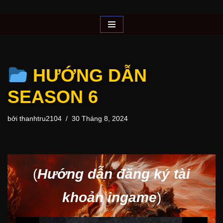
Chuyển
tới
nội
dung
HƯỚNG DẪN
SEASON 6
bởi
thanhtru2104
30 Tháng 8, 2024
(
Hướng dẫn đăng ký tài
khoản ingame
)