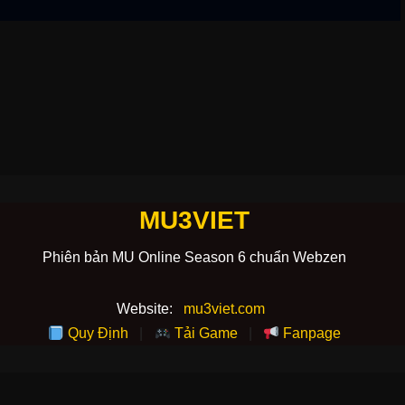
MU3VIET
Phiên bản MU Online Season 6 chuẩn Webzen
Website:
mu3viet.com
Quy Định
|
Tải Game
|
Fanpage
 background: linear-gradient(135deg, #2b1f2f, #4e246d); color: #f