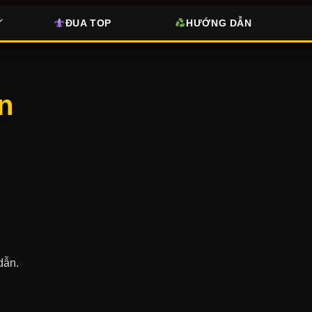
ĐUA TOP
HƯỚNG DẪN
n
.
dẫn.