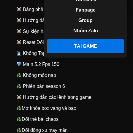
TẢI GAME
Bảng phân bố boss
Fanpage
Group
Hướng dẫn cài đặt train auto
Nhóm Zalo
Sự kiện hấp dẫn
Reset Đổi Quà
TẢI GAME
Không Top Nạp
Main 5.2 Fps 150
Không mốc nạp
Phiên bản season 6
Hướng dẫn các lệnh trong game
Mở khóa box vàng và bạc
Đổi thẻ bài chaos
Đổi đồng xu may mắn