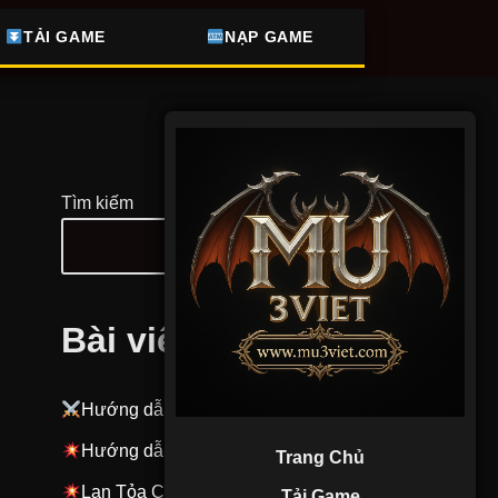
TẢI GAME
NẠP GAME
Trang Chủ
Tìm kiếm
Tải Game
Fanpage
Group
Bài viết mới
Nhóm Zalo
Hướng dẫn làm nhiệm vụ
PLAY NGAY
Hướng dẫn treo cửa hàng
Trang Chủ
Lan Tỏa Cộng Đồng
Tải Game