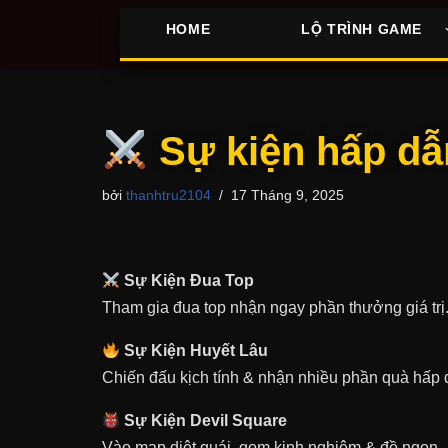
HOME
LỘ TRÌNH GAME
Chuyển
tới
nội
dung
Sự kiện hấp dẫ
bởi
thanhtru2104
17 Tháng 9, 2025
Sự Kiện Đua Top
Tham gia đua top nhận ngay phần thưởng giá trị
Sự Kiện Huyết Lâu
Chiến đấu kịch tính & nhận nhiều phần quà hấp 
Sự Kiện Devil Square
Vào map diệt quái, gom kinh nghiệm & đồ ngon.